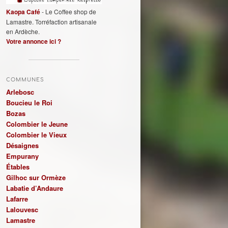
Kaopa Café
- Le Coffee shop de
Lamastre. Torréfaction artisanale
en Ardèche.
Votre annonce ici ?
COMMUNES
Arlebosc
Boucieu le Roi
Bozas
Colombier le Jeune
Colombier le Vieux
Désaignes
Empurany
Étables
Gilhoc sur Ormèze
Labatie d’Andaure
Lafarre
Lalouvesc
Lamastre