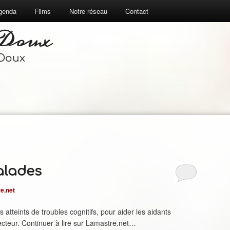
genda
Films
Notre réseau
Contact
 Doux
 Doux
alades
e.net
atteints de troubles cognitifs, pour aider les aidants
secteur. Continuer à lire sur Lamastre.net…