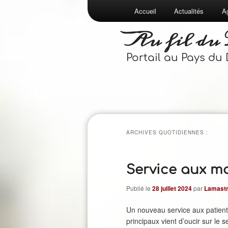
Menu
Accueil
Actualités
A
Aller
Aller
principal
Au fil du
au
au
Portail au Pays du
contenu
contenu
principal
secondaire
ARCHIVES QUOTIDIENNES :
Service aux m
Publié le
28 juillet 2024
par
Lamastr
Un nouveau service aux patients 
principaux vient d’oucir sur le 