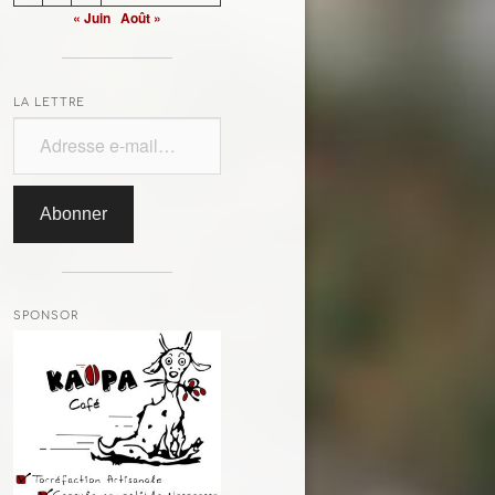
« Juin
Août »
LA LETTRE
Adresse e-mail…
Abonner
SPONSOR