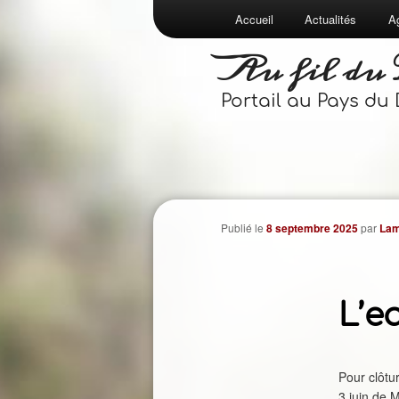
Menu
Accueil
Actualités
A
Aller
Aller
principal
Au fil du
au
au
Portail au Pays du
contenu
contenu
principal
secondaire
Publié le
8 septembre 2025
par
Lam
L’e
Pour clôtur
3 juin de 