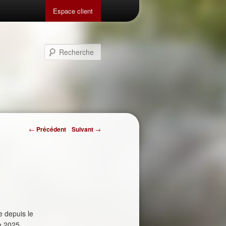
Espace client
Recherche
Navigation
←
Précédent
Suivant
→
des
articles
e depuis le
e 2025