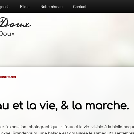
genda
Films
Notre réseau
Contact
 Doux
 Doux
astre.net
au et la vie, & la marche.
er l’exposition photographique : L’eau et la vie, visible à la bibliothèqu
Mickaël Brandenburg, une balade est organisée le samedi 27 septembr