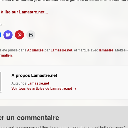
à lire sur Lamastre.net...
 :
a été publié dans
Actualités
par
Lamastre.net
, et marqué avec
lamastre
. Mettez-l
rmalien
.
A propos Lamastre.net
Auteur de
Lamastre.net
Voir tous les articles de Lamastre.net
→
er un commentaire
se e-mail ne sera pas publiée.
Les champs obligatoires sont indiqués avec
*