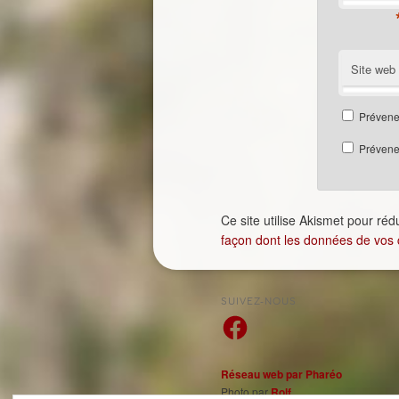
Site web
Prévene
Prévenez
Ce site utilise Akismet pour réd
façon dont les données de vos 
SUIVEZ-NOUS
Facebook
Réseau web par Pharéo
Photo par
Rolf