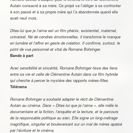
Autain consacré à sa mère. Ce projet va l’obliger à se confronter
à son passé et à sa propre mère qui l’a abandonnée quand elle
avait neuf mois.
*
*
*
*
*
Dites-lui que je l’aime est un film phénix, existentiel, maternel,
universel. Né de cendres émotionnelles, il transforme le manque
en lumière et l’effroi en geste de création. Il confirme, surtout, le
point de vue personnel et vital de Romane Bohringer.
Bande à part
*
*
*
*
Avec sensibilité et sincérité, Romane Bohringer tisse des liens
entre sa vie et celle de Clémentine Autain dans ce film hybride
qui cherche à percer le mystère des rapports mères-filles.
Télérama
*
*
*
*
Romane Bohringer a souhaité adapter le récit de Clémentine
Autain au cinéma. Dans « Dites-lui que je l’aime », elle mêle le
documentaire et la fiction, l’enquête et la lecture, et le parcours
de la responsable politique au sien. Elle signe un long-métrage
magnifique, singulier et bouleversant sur un mal de mères apaisé
par l’écriture et le cinéma.