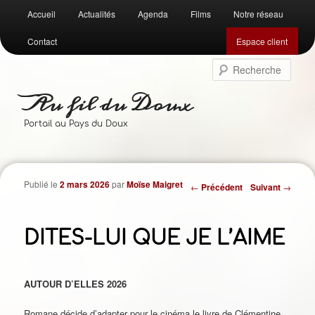
Menu
Accueil
Actualités
Agenda
Films
Notre réseau
Aller
Aller
principal
Contact
Espace client
au
au
Rech
contenu
contenu
Au fil du Doux
principal
secondaire
Portail au Pays du Doux
Publié le
2 mars 2026
par
Moïse Maigret
Navigation
←
Précédent
Suivant
→
des
articles
DITES-LUI QUE JE L’AIME
AUTOUR D’ELLES 2026
Romane décide d’adapter pour le cinéma le livre de Clémentine