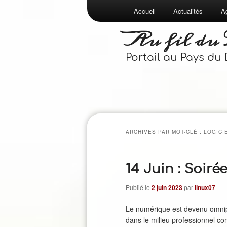
Menu
Accueil
Actualités
A
Aller
Aller
principal
Au fil du
au
au
Portail au Pays du
contenu
contenu
principal
secondaire
ARCHIVES PAR MOT-CLÉ :
LOGICI
14 Juin : Soiré
Publié le
2 juin 2023
par
linux07
Le numérique est devenu omnipr
dans le milieu professionnel co