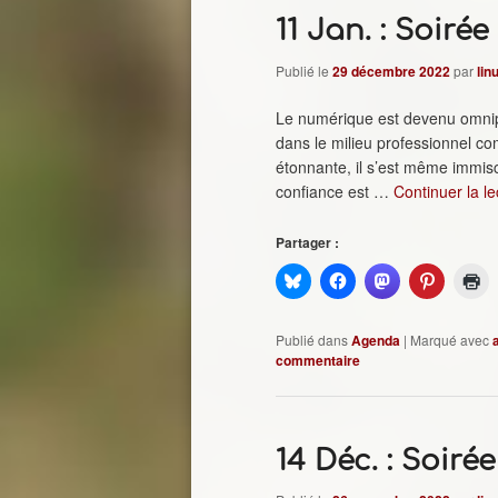
11 Jan. : Soirée
Publié le
29 décembre 2022
par
lin
Le numérique est devenu omnipr
dans le milieu professionnel co
étonnante, il s’est même immisc
confiance est …
Continuer la l
Partager :
Publié dans
Agenda
|
Marqué avec
commentaire
14 Déc. : Soiré