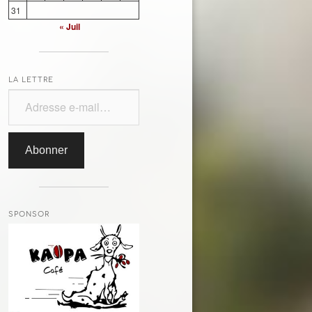
31
« Juil
LA LETTRE
Adresse e-mail…
Abonner
SPONSOR