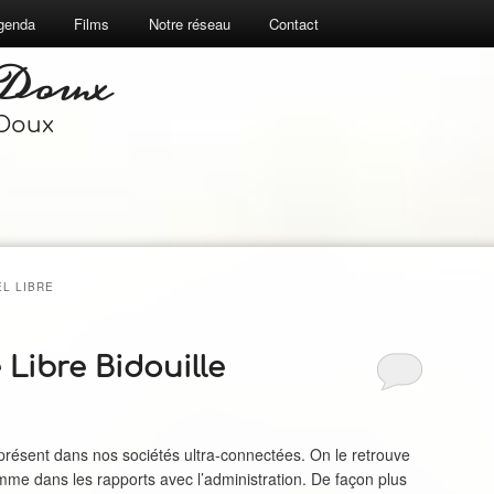
genda
Films
Notre réseau
Contact
 Doux
 Doux
EL LIBRE
e Libre Bidouille
ésent dans nos sociétés ultra-connectées. On le retrouve
mme dans les rapports avec l’administration. De façon plus