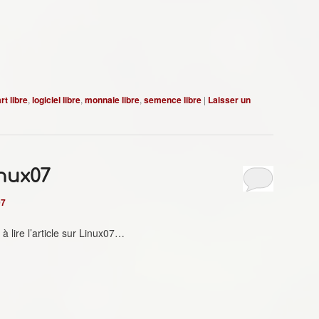
rt libre
,
logiciel libre
,
monnaie libre
,
semence libre
|
Laisser un
nux07
07
à lire l’article sur Linux07…