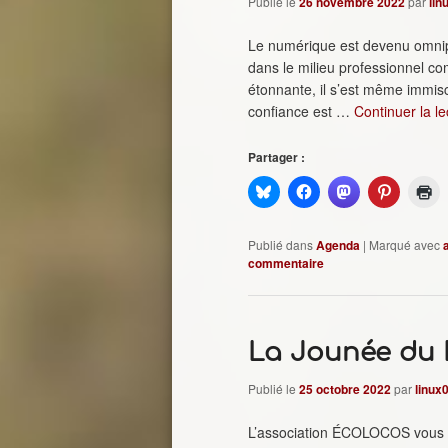
Publié le
26 novembre 2022
par
lin
Le numérique est devenu omnipr
dans le milieu professionnel co
étonnante, il s’est même immisc
confiance est …
Continuer la l
Partager :
Publié dans
Agenda
|
Marqué avec
commentaire
La Jounée du 
Publié le
25 octobre 2022
par
linux
L’association ÉCOLOCOS vous inv