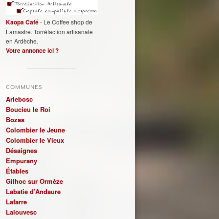
Kaopa Café
- Le Coffee shop de
Lamastre. Torréfaction artisanale
en Ardèche.
Votre annonce ici ?
COMMUNES
Arlebosc
Boucieu le Roi
Bozas
Colombier le Jeune
Colombier le Vieux
Désaignes
Empurany
Étables
Gilhoc sur Ormèze
Labatie d’Andaure
Lafarre
Lalouvesc