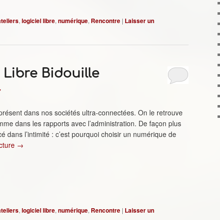
ateliers
,
logiciel libre
,
numérique
,
Rencontre
|
Laisser un
 Libre Bidouille
7
ésent dans nos sociétés ultra-connectées. On le retrouve
mme dans les rapports avec l’administration. De façon plus
é dans l’intimité : c’est pourquoi choisir un numérique de
ecture
→
ateliers
,
logiciel libre
,
numérique
,
Rencontre
|
Laisser un